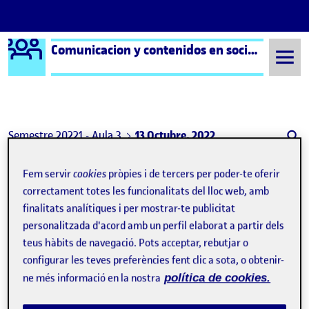
Logo Ágora
Comunicacion y contenidos en social media aula 3
Saltar al contingut
Semestre 20221 - Aula 3
13 Octubre, 2022
13 Octubre, 2022
Fem servir
cookies
pròpies i de tercers per poder-te oferir
correctament totes les funcionalitats del lloc web, amb
finalitats analítiques i per mostrar-te publicitat
Telegram entre el top 3 de las redes sociales de mensajería
Publicat per
personalitzada d'acord amb un perfil elaborat a partir dels
Publicat per
Esther Palomares Gonzalez
teus hàbits de navegació. Pots acceptar, rebutjar o
Visibilitat:
Data de publicació
13 octubre, 2022 9:48 pm
a Telegram entre el top 3 de las re
Públic
-
13 Oct. 2022
-
3 comentaris
configurar les teves preferències fent clic a sota, o obtenir-
ne més informació en la nostra
política de cookies.