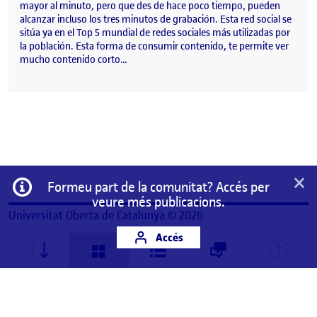
mayor al minuto, pero que des de hace poco tiempo, pueden
alcanzar incluso los tres minutos de grabación. Esta red social se
sitúa ya en el Top 5 mundial de redes sociales más utilizadas por
la población. Esta forma de consumir contenido, te permite ver
mucho contenido corto…
×
Informació
Formeu part de la comunitat? Accés per
veure més publicacions.
Universitat Oberta de Catalunya © 2026
Accés
Aquest és un espai de treball personal d'un/a
estudiant de la Universitat Oberta de Catalunya.
Qualsevol contingut publicat en aquest espai és