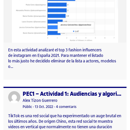
En esta actividad analizaré el top 3 fashion influencers
de instagram en España 2021. Para mantener el listado
lo más justo he decidido eliminar de la lista a actores, modelos
o…
PEC1 – Actividad 1: Audiencias y algoritmos de los social media – Usuarios de TikTok en España
Publicat per
Publicat per
Alex Tizon Guerrero
Visibilitat:
Data de publicació
27 octubre, 2022 4:30 pm
a PEC1 – Actividad 1: Audiencias y
Públic
-
13 Oct. 2022
-
4 comentaris
TikTok es una red social que ha experimentado un auge brutal en
los últimos años. De origen Chino, esta red social te muestra
videos en vertical que normalmente no tienen una duración