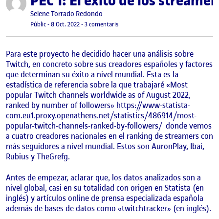
PEC 1: El éxito de los streame
Publicat per
Selene Torrado Redondo
Visibilitat:
Data de publicació
a PEC 1: El éxito de los streamers espa
Públic
-
8 Oct. 2022
-
3 comentaris
Para este proyecto he decidido hacer una análisis sobre
Twitch, en concreto sobre sus creadores españoles y factores
que determinan su éxito a nivel mundial. Esta es la
estadística de referencia sobre la que trabajaré «Most
popular Twitch channels worldwide as of August 2022,
ranked by number of followers» https://www-statista-
com.eu1.proxy.openathens.net/statistics/486914/most-
popular-twitch-channels-ranked-by-followers/ donde vemos
a cuatro creadores nacionales en el ranking de streamers con
más seguidores a nivel mundial. Estos son AuronPlay, Ibai,
Rubius y TheGrefg.
Antes de empezar, aclarar que, los datos analizados son a
nivel global, casi en su totalidad con origen en Statista (en
inglés) y artículos online de prensa especializada española
además de bases de datos como «twitchtracker» (en inglés).