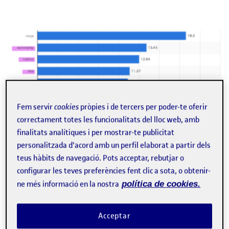
Fem servir
cookies
pròpies i de tercers per poder-te oferir
correctament totes les funcionalitats del lloc web, amb
finalitats analítiques i per mostrar-te publicitat
personalitzada d'acord amb un perfil elaborat a partir dels
teus hàbits de navegació. Pots acceptar, rebutjar o
configurar les teves preferències fent clic a sota, o obtenir-
ne més informació en la nostra
política de cookies.
Escogí este tema porque revisando tipos de contenido y uso
de esta plataforma a nivel mundial, España no se sitúa entre
los países con más contenido compartido, por lo que es
Acceptar
sorprendente que haya tantos creadores nacionales en la