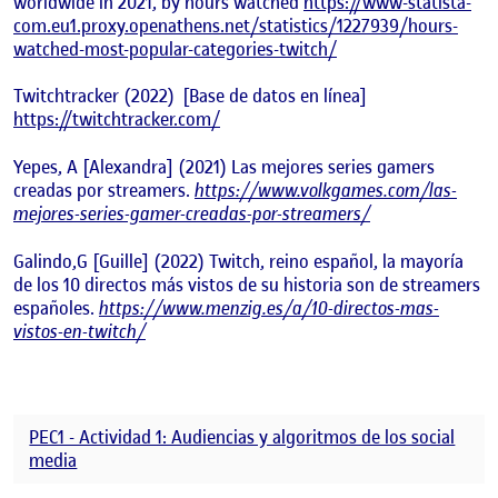
worldwide in 2021, by hours watched
https://www-statista-
com.eu1.proxy.openathens.net/statistics/1227939/hours-
watched-most-popular-categories-twitch/
Twitchtracker (2022) [Base de datos en línea]
https://twitchtracker.com/
Yepes, A [Alexandra] (2021) Las mejores series gamers
creadas por streamers.
https://www.volkgames.com/las-
mejores-series-gamer-creadas-por-streamers/
Galindo,G [Guille] (2022) Twitch, reino español, la mayoría
de los 10 directos más vistos de su historia son de streamers
españoles.
https://www.menzig.es/a/10-directos-mas-
vistos-en-twitch/
PEC1 - Actividad 1: Audiencias y algoritmos de los social
media