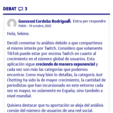
CONTRIBUTIONS
EL PEC 1: EL ÉXITO DE LOS STREAMERS E
DEBAT
3
says:
Geovanni Cordoba Rodriguez
Entra per respondre
Visibilitat:
Públic
19 octubre, 2022
Hola, Selene.
Decidí comentar tu análisis debido a que compartimos
el mismo interés por Twitch. Considero que solamente
TikTok puede estar por encima Twitch en cuanto al
crecimiento en el número global de usuarios. Esta
aplicación sigue
creciendo de manera exponencial
y
cada vez son más las categorías que podemos
encontrar. Como muy bien lo detallas, la categoría
Just
Chatting
ha sido la de mayor crecimiento, la cantidad de
periodistas que han incursionado en este entorno cada
vez es mayor, no solamente en España, sino también a
nivel mundial.
Quisiera destacar que tu aportación se aleja del análisis
común del número de usuarios de una red social.